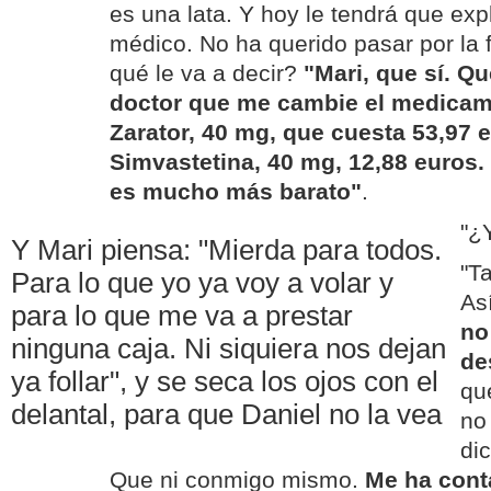
es una lata. Y hoy le tendrá que expl
médico. No ha querido pasar por la 
qué le va a decir?
"Mari, que sí. Qu
doctor que me cambie el medicame
Zarator, 40 mg, que cuesta 53,97 e
Simvastetina, 40 mg, 12,88 euros.
es mucho más barato"
.
"¿Y
Y Mari piensa: "Mierda para todos.
"T
Para lo que yo ya voy a volar y
As
para lo que me va a prestar
no
ninguna caja. Ni siquiera nos dejan
de
ya follar", y se seca los ojos con el
qu
delantal, para que Daniel no la vea
no 
di
Que ni conmigo mismo.
Me ha cont