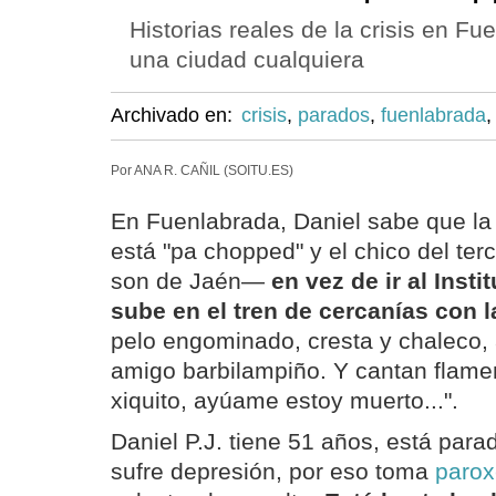
Historias reales de la crisis en Fu
una ciudad cualquiera
Archivado en:
crisis
,
parados
,
fuenlabrada
Por ANA R. CAÑIL (SOITU.ES)
En Fuenlabrada, Daniel sabe que la
está "pa chopped" y el chico del te
son de Jaén—
en vez de ir al Insti
sube en el tren de cercanías con la
pelo engominado, cresta y chaleco
amigo barbilampiño. Y cantan flamen
xiquito, ayúame estoy muerto...".
Daniel P.J. tiene 51 años, está par
sufre depresión, por eso toma
parox