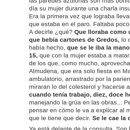
las paredes azulonas son más bonit
día su mujer durante una charla insu
Era la primera vez que lograba llev
que estaba en el paro. Faltaba poco
A decirle ¿qué?
Que lloraba como u
que bebía cartones de Gredos,
lo 
había hecho,
que se le iba la man
15,
que con la mujer estaba a matar. 
de los que, como mucho, aprovecha
Almudena, que era solo fiesta en Mad
ambulatorio, arrastrado por la parien
miraran lo del colesterol y hacerse a
cuando tenía trabajo, diez, doce h
manejando la grúa en las obras... P
pensar en cómo le va a explicar al 
que le tiene que decir.
Se le cae la
Ya está delante de la consulta. Son l