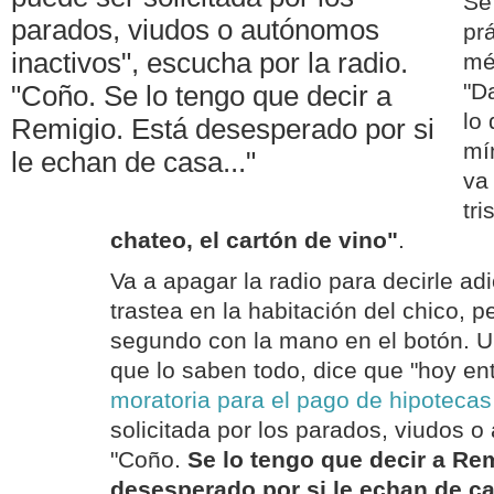
Se
parados, viudos o autónomos
pr
inactivos", escucha por la radio.
mé
"D
"Coño. Se lo tengo que decir a
lo
Remigio. Está desesperado por si
mí
le echan de casa..."
va 
tri
chateo, el cartón de vino"
.
Va a apagar la radio para decirle adi
trastea en la habitación del chico, p
segundo con la mano en el botón. Un
que lo saben todo, dice que "hoy ent
moratoria para el pago de hipotecas
solicitada por los parados, viudos o
"Coño.
Se lo tengo que decir a Re
desesperado por si le echan de c