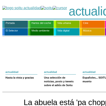
actual
Portada
Hartos del coche
Vida urbana
Cine
El Selector
Medio ambiente
Vida digital
Música
actualidad
actualidad
actualidad
Hasta la vista y gracias
Una selección de
Españoles... SOIT
noticias, posts y tweets
muerto
sobre el adiós de Soitu
La abuela está 'pa chop