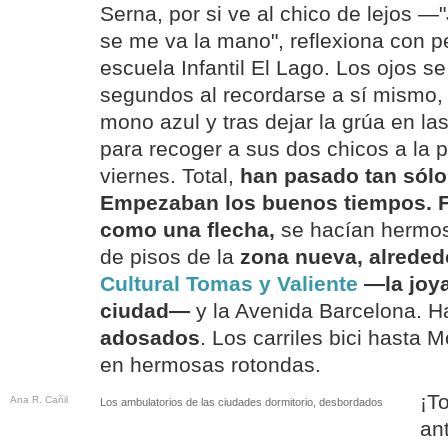
Serna, por si ve al chico de lejos —
se me va la mano", reflexiona con 
escuela Infantil El Lago. Los ojos 
segundos al recordarse a sí mismo, 
mono azul y tras dejar la grúa en las
para recoger a sus dos chicos a la p
viernes. Total,
han pasado tan sólo
Empezaban los buenos tiempos. F
como una flecha,
se hacían hermosa
de pisos de la
zona nueva, alreded
Cultural Tomas y Valiente
—la joya
ciudad—
y la Avenida Barcelona. H
adosados
. Los carriles bici hasta M
en hermosas rotondas.
¡T
Ana R. Cañil
Los ambulatorios de las ciudades dormitorio, desbordados
an