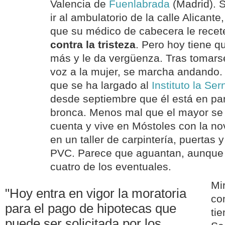
Valencia de
Fuenlabrada
(Madrid). S
ir al ambulatorio de la calle Alicante
que su médico de cabecera le rece
contra la tristeza
. Pero hoy tiene q
más y le da vergüenza. Tras tomarse
voz a la mujer, se marcha andando. 
que se ha largado al
Instituto la Ser
desde septiembre que él está en pa
bronca. Menos mal que el mayor se 
cuenta y vive en Móstoles con la nov
en un taller de carpintería, puertas 
PVC. Parece que aguantan, aunque
cuatro de los eventuales.
Mir
"Hoy entra en vigor la moratoria
co
para el pago de hipotecas que
ti
puede ser solicitada por los