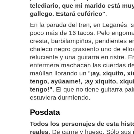
telediario, que mi marido está mu
gallego. Estará eufórico"
.
En la parada del tren, en Leganés, 
poco más de 16 tacos. Pelo engom
cresta, barbilampiños, pendientes en
chaleco negro grasiento uno de ello
reluciente y una guitarra en ristre. E
enfermera machacan las cuerdas de 
maúllan llorando un "¡
ay, xiquito, 
tengo, ayúaame!, ¡ay xiquito, xiq
tengo!".
El que no tiene guitarra p
estuviera durmiendo.
Posdata
Todos los personajes de esta histo
reales
. De carne y hueso. Sólo sus