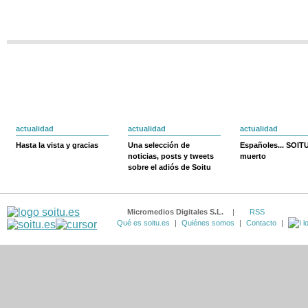
actualidad
actualidad
actualidad
Hasta la vista y gracias
Una selección de
Españoles... SOIT
noticias, posts y tweets
muerto
sobre el adiós de Soitu
Micromedios Digitales S.L.
|
RSS
Qué es soitu.es
|
Quiénes somos
|
Contacto
|