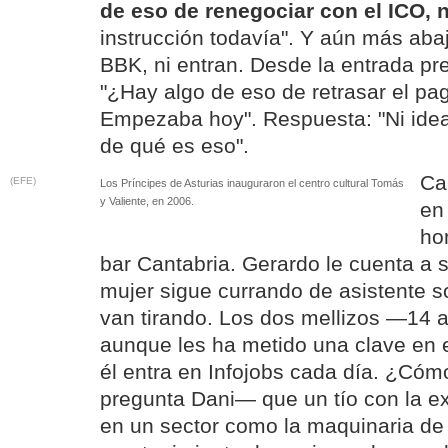
de eso de renegociar con el ICO, 
instrucción todavía". Y aún más abaj
BBK, ni entran. Desde la entrada pre
"¿Hay algo de eso de retrasar el pa
Empezaba hoy". Respuesta: "Ni idea
de qué es eso".
Ca
(EFE)
Los Príncipes de Asturias inauguraron el centro cultural Tomás
y Valiente, en 2006.
en
ho
bar Cantabria. Gerardo le cuenta a
mujer sigue currando de asistente so
van tirando. Los dos mellizos —14
aunque les ha metido una clave en 
él entra en Infojobs cada día. ¿Cóm
pregunta Dani— que un tío con la e
en un sector como la maquinaria de