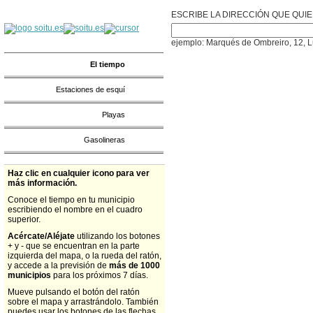
ESCRIBE LA DIRECCIÓN QUE QUI
ejemplo: Marqués de Ombreiro, 12, 
El tiempo
Estaciones de esquí
Playas
Gasolineras
Haz clic en cualquier icono para ver
más información.
Conoce el tiempo en tu municipio
escribiendo el nombre en el cuadro
superior.
Acércate/Aléjate
utilizando los botones
+ y - que se encuentran en la parte
izquierda del mapa, o la rueda del ratón,
y accede a la previsión de
más de 1000
municipios
para los próximos 7 días.
Mueve pulsando el botón del ratón
sobre el mapa y arrastrándolo. También
puedes usar los botones de las flechas